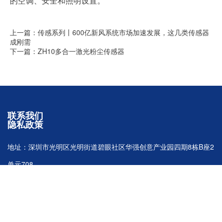
的空调、安全和照明设置。
上一篇：传感系列丨600亿新风系统市场加速发展，这几类传感器
成刚需
下一篇：ZH10多合一激光粉尘传感器
联系我们
隐私政策
地址：深圳市光明区光明街道碧眼社区华强创意产业园四期8栋B座2
单元708
电话：18620389878（微信同号） 邮箱 ：
szhwmarket@hanwei.cn